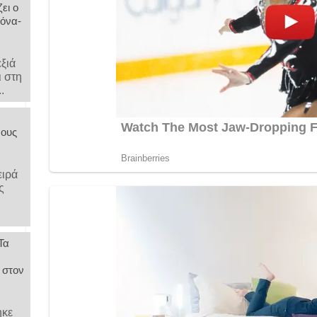
ει ο
όνα-
ν
εξιά
ι στη
.
νους
ειρά
ς
Τα
 στον
ηκε