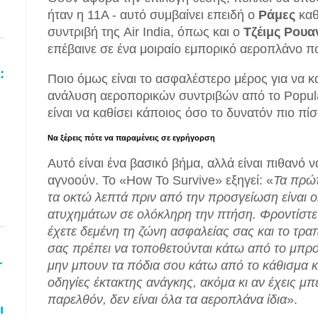
ήταν η 11Α - αυτό συμβαίνει επειδή ο
Ράμες
καθ
συντριβή της Air India, όπως και ο
Τζέιμς Ρουα
επέβαινε σε ένα μοιραίο εμπορικό αεροπλάνο π
:
Ποιο όμως είναι το ασφαλέστερο μέρος για να κ
ανάλυση αεροπορικών συντριβών από το Popula
είναι να καθίσει κάποιος όσο το δυνατόν πιο π
Να ξέρεις πότε να παραμένεις σε εγρήγορση
Αυτό είναι ένα βασικό βήμα, αλλά είναι πιθανό να
αγνοούν. Το «How To Survive» εξηγεί: «
Τα πρώτ
τα οκτώ λεπτά πριν από την προσγείωση είναι ο
.
ατυχημάτων σε ολόκληρη την πτήση. Φροντίστε
έχετε δεμένη τη ζώνη ασφαλείας σας και το τρα
σας πρέπει να τοποθετούνται κάτω από το μπροστ
–
μην μπουν τα πόδια σου κάτω από το κάθισμα κ
Υ
οδηγίες έκτακτης ανάγκης, ακόμα κι αν έχεις μ
παρελθόν, δεν είναι όλα τα αεροπλάνα ίδια
».
ι