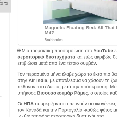
πό το
.
🌐 Μια τρομακτική προσομοίωση στο
YouTube
ε
αεροπορικά δυστυχήματα
και πώς ακριβώς θα
επιβιώσει μετά από ένα τέτοιο συμβάν.
Τον περασμένο μήνα έλαβε χώρα το έκτο πιο 
στην
Air India
, με αποτέλεσμα να χάσουν τη ζω
.
πέθαναν στο έδαφος μετά την πρόσκρουση. Μόν
υπήκοος
Βισουασκουμάρ Ράμες
, ο οποίος κα
Οι
ΗΠΑ
συμμερίζονται τι περνούν οι οικογένειε
τον Καναδά και την Πορτογαλία -καθώς φέτος μέχ
55 θανατηφόρα αεροπορικά δυστυχήματα.