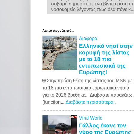
σοβαρά δημοσίευσε ένα βίντεο μέσα α
νοσοκομείο λέγοντας πως όλα πάνε κ..
Λεπτό προς λεπτό...
Διάφορα
Ελληνικό νησί στην
κορυφή της λίστας
με τα 18 πιο
εντυπωσιακά της
Ευρώπης!
🌐 Στην πρώτη θέση της λίστας του MSN με
τα 18 πιο εντυπωσιακά ευρωπαϊκά νησιά
για το 2026 βρέθηκε... Διαβάστε παρακάτω..
(function...
Διαβάστε περισσότερα..
Viral World
Γάλλος έκανε τον
γύρο της Ευρώπης