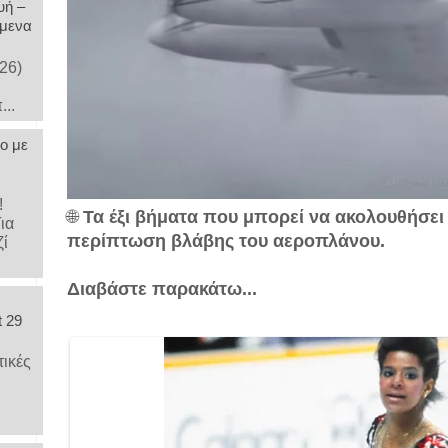
υή –
όμενα
26)
...
ο με
υ!
🌐
Τα έξι βήματα που μπορεί να ακολουθήσει 
Για
περίπτωση βλάβης του αεροπλάνου.
ζί
Διαβάστε παρακάτω...
t 29
τικές