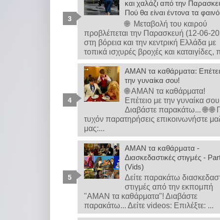
και χαλάζι από την Παρασκε
Πού θα είναι έντονα τα φαιν
🌐 Μεταβολή του καιρού
προβλέπεται την Παρασκευή (12-06-20
στη βόρεια και την κεντρική Ελλάδα με
τοπικά ισχυρές βροχές και καταιγίδες, π
ΑΜΑΝ τα καθάρματα: Επέτει
την γυναίκα σου!
🌐 ΑΜΑΝ τα καθάρματα!
Επέτειο με την γυναίκα σο
Διαβάστε παρακάτω... 🌐 🌐 
τυχόν παρατηρήσεις επικοινωνήστε μα
μας:...
ΑΜΑΝ τα καθάρματα -
Διασκεδαστικές στιγμές - Par
(Vids)
Δείτε παρακάτω διασκεδασ
στιγμές από την εκπομπή
"ΑΜΑΝ τα καθάρματα"! Διαβάστε
παρακάτω... Δείτε videos: Επιλέξτε: ...