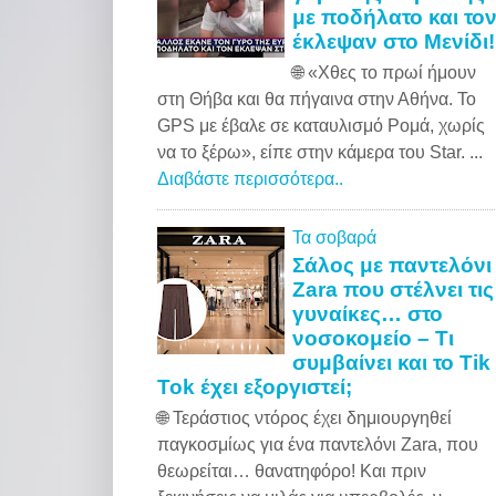
με ποδήλατο και το
έκλεψαν στο Μενίδι!
🌐 «Xθες το πρωί ήμουν
στη Θήβα και θα πήγαινα στην Αθήνα. Το
GPS με έβαλε σε καταυλισμό Ρομά, χωρίς
να το ξέρω», είπε στην κάμερα του Star. ...
Διαβάστε περισσότερα..
Τα σοβαρά
Σάλος με παντελόνι
Zara που στέλνει τις
γυναίκες… στο
νοσοκομείο – Τι
συμβαίνει και το Tik
Tok έχει εξοργιστεί;
🌐 Τεράστιος ντόρος έχει δημιουργηθεί
παγκοσμίως για ένα παντελόνι Zara, που
θεωρείται… θανατηφόρο! Και πριν