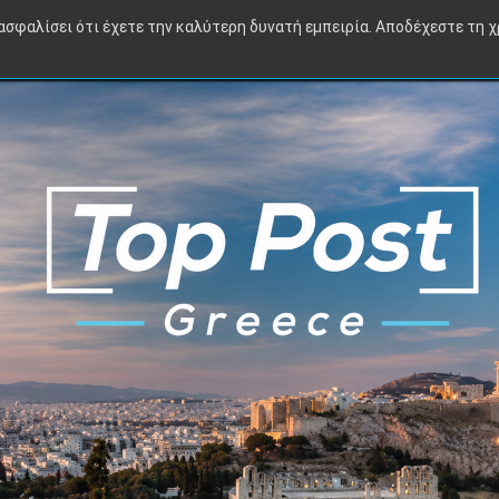
Πολιτική
Οικονομία
Διεθνή
Αθλητικά
TV
Viral
ιασφαλίσει ότι έχετε την καλύτερη δυνατή εμπειρία. Αποδέχεστε τη 