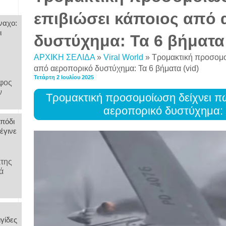
επιβιώσει κάποιος από 
ναχο:
ι
δυστύχημα: Τα 6 βήματα 
ΑΡΧΙΚΗ ΣΕΛΙΔΑ
»
Viral World
»
Τρομακτική προσομο
από αεροπορικό δυστύχημα: Τα 6 βήματα (vid)
Τετάρτη 2 Ιουλίου 2025
άφος
ν
Τρομακτική προσομοίωση δείχνει π
αεροπορικό δυστύχημα: Τ
 πόδι
έγινε
κτης
ά
γίδες