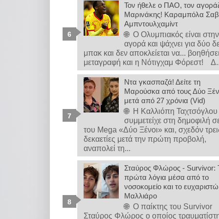
Τον ήθελε ο ΠΑΟ, τον αγοράζ
Μαρινάκης! Καραμπόλα Σαβ
Αμπντουλχαμίντ
🌐 Ο Ολυμπιακός είναι στη
αγορά και ψάχνει για δύο δ
μπακ και δεν αποκλείεται να... βοηθήσε
μεταγραφή και η Νότιγχαμ Φόρεστ! Δ..
Ντα γκασπαζά! Δείτε τη
Μαρούσκα από τους Δύο Ξέ
μετά από 27 χρόνια (Vid)
🌐 Η Καλλιόπη Ταχτσόγλου
συμμετείχε στη δημοφιλή σ
του Mega «Δύο Ξένοι» και, σχεδόν τρει
δεκαετίες μετά την πρώτη προβολή,
αναπολεί τη...
Σταύρος Φλώρος - Survivor: 
πρώτα λόγια μέσα από το
νοσοκομείο και το ευχαριστώ
Μαλλιάρο
🌐 Ο παίκτης του Survivor
Σταύρος Φλώρος ο οποίος τραυματίστ