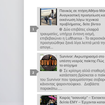
Πανικός σε πτήση Αθήνα-Μό
Αναγκαστική προσγείωση κα
εκκένωση λόγω τεχνικού
προβλήματος, δείτε βίντεο
🌐 Δύο επιβάτες ελαφρά
τραυματίες, υπήρχε έντονη οσμή,
επιβεβαιώνει η Lufthansa - Το αεροσκ
προσγειώθηκε ξανά λίγα λεπτά μετά τη
απογε...
Survivor: Ακρωτηριασμό στο
υπέστη νεαρός παίκτης-Πώς 
το ατύχημα
🌐 Σε κρίσιμη αλλά σταθερή
κατάσταση βρίσκεται ο παί
του Survivor που τραυματίστηκε σοβαρ
κάνοντας ψαροντούφεκο. Διαβάστε
παρακάτω.....
Καιρός “ασανσέρ” – Έκτακτο
δελτίο ΕΜΥ – Έρχονται καται