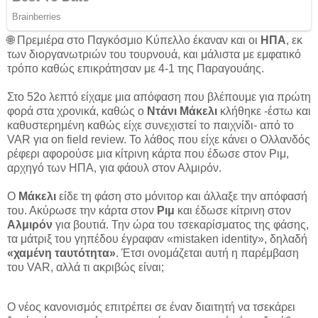
🌐 Πρεμιέρα στο Παγκόσμιο Κύπελλο έκαναν και οι
ΗΠΑ
, εκ
των διοργανωτριών του τουρνουά, και μάλιστα με εμφατικό
τρόπο καθώς επικράτησαν με 4-1 της Παραγουάης.
Στο 52ο λεπτό είχαμε μια απόφαση που βλέπουμε για πρώτη
φορά στα χρονικά, καθώς ο
Ντάνι Μάκελι
κλήθηκε -έστω και
καθυστερημένη καθώς είχε συνεχιστεί το παιχνίδι- από το
VAR για on field review. Το λάθος που είχε κάνει ο Ολλανδός
ρέφερι αφορούσε μια κίτρινη κάρτα που έδωσε στον Ριμ,
αρχηγό των ΗΠΑ, για φάουλ στον Αλμιρόν.
Ο
Μάκελι
είδε τη φάση στο μόνιτορ και άλλαξε την απόφασή
του. Ακύρωσε την κάρτα στον
Ριμ
και έδωσε κίτρινη στον
Αλμιρόν
για βουτιά. Την ώρα του τσεκαρίσματος της φάσης,
τα μάτριξ του γηπέδου έγραφαν «mistaken identity», δηλαδή
«χαμένη ταυτότητα»
. Έτσι ονομάζεται αυτή η παρέμβαση
του VAR, αλλά τι ακριβώς είναι;
Ο νέος κανονισμός επιτρέπει σε έναν διαιτητή να τσεκάρει