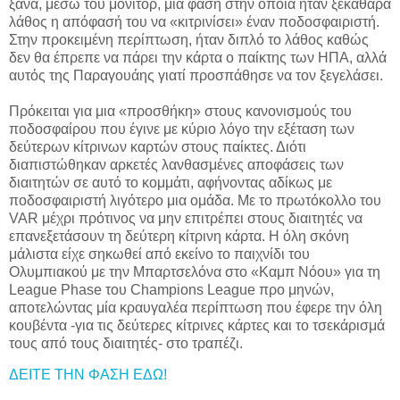
ξανά, μέσω του μόνιτορ, μια φάση στην οποία ήταν ξεκάθαρα
λάθος η απόφασή του να «κιτρινίσει» έναν ποδοσφαιριστή.
Στην προκειμένη περίπτωση, ήταν διπλό το λάθος καθώς
δεν θα έπρεπε να πάρει την κάρτα ο παίκτης των ΗΠΑ, αλλά
αυτός της Παραγουάης γιατί προσπάθησε να τον ξεγελάσει.
Πρόκειται για μια «προσθήκη» στους κανονισμούς του
ποδοσφαίρου που έγινε με κύριο λόγο την εξέταση των
δεύτερων κίτρινων καρτών στους παίκτες. Διότι
διαπιστώθηκαν αρκετές λανθασμένες αποφάσεις των
διαιτητών σε αυτό το κομμάτι, αφήνοντας αδίκως με
ποδοσφαιριστή λιγότερο μια ομάδα. Με το πρωτόκολλο του
VAR μέχρι πρότινος να μην επιτρέπει στους διαιτητές να
επανεξετάσουν τη δεύτερη κίτρινη κάρτα. Η όλη σκόνη
μάλιστα είχε σηκωθεί από εκείνο το παιχνίδι του
Ολυμπιακού με την Μπαρτσελόνα στο «Καμπ Νόου» για τη
League Phase του Champions League προ μηνών,
αποτελώντας μία κραυγαλέα περίπτωση που έφερε την όλη
κουβέντα -για τις δεύτερες κίτρινες κάρτες και το τσεκάρισμά
τους από τους διαιτητές- στο τραπέζι.
ΔΕΙΤΕ ΤΗΝ ΦΑΣΗ ΕΔΩ!