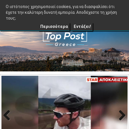
≡
TopPost.gr |
O ιστότοπος χρησιμοποιεί cookies, για να διασφαλίσει ότι
έχετε την καλύτερη δυνατή εμπειρία. Αποδέχεστε τη χρήση
τους;
Περισσότερα
Εντάξει!
Previo
Next