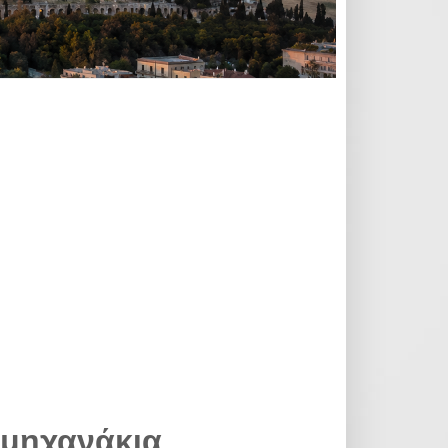
α μηχανάκια