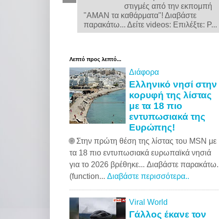
στιγμές από την εκπομπή
"ΑΜΑΝ τα καθάρματα"! Διαβάστε
παρακάτω... Δείτε videos: Επιλέξτε: P...
Λεπτό προς λεπτό...
Διάφορα
Ελληνικό νησί στην
κορυφή της λίστας
με τα 18 πιο
εντυπωσιακά της
Ευρώπης!
🌐 Στην πρώτη θέση της λίστας του MSN με
τα 18 πιο εντυπωσιακά ευρωπαϊκά νησιά
για το 2026 βρέθηκε... Διαβάστε παρακάτω..
(function...
Διαβάστε περισσότερα..
Viral World
Γάλλος έκανε τον