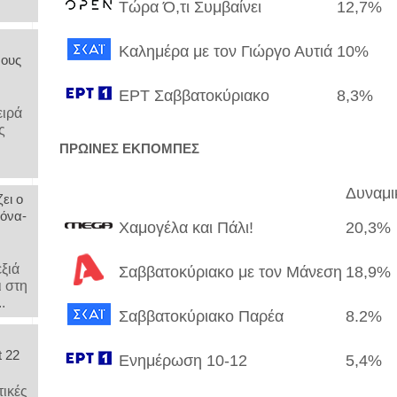
Τώρα Ό,τι Συμβαίνει
12,7%
Καλημέρα με τον Γιώργο Αυτιά
10%
νους
ΕΡΤ Σαββατοκύριακο
8,3%
ειρά
ς
ΠΡΩΙΝΕΣ ΕΚΠΟΜΠΕΣ
Δυναμι
ει ο
όνα-
Χαμογέλα και Πάλι!
20,3%
ν
εξιά
Σαββατοκύριακο με τον Μάνεση
18,9%
ι στη
.
Σαββατοκύριακο Παρέα
8.2%
t 22
Ενημέρωση 10-12
5,4%
τικές