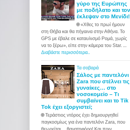
γύρο της Ευρώπης
με ποδήλατο και το
έκλεψαν στο Μενίδι!
🌐 «Xθες το πρωί ήμουν
στη Θήβα και θα πήγαινα στην Αθήνα. Το
GPS με έβαλε σε καταυλισμό Ρομά, χωρίς
να το ξέρω», είπε στην κάμερα του Star. ...
Διαβάστε περισσότερα..
Τα σοβαρά
Σάλος με παντελόνι
Zara που στέλνει τις
γυναίκες… στο
νοσοκομείο – Τι
συμβαίνει και το Tik
Tok έχει εξοργιστεί;
🌐 Τεράστιος ντόρος έχει δημιουργηθεί
παγκοσμίως για ένα παντελόνι Zara, που
θεωρείται… θανατηφόρο! Και πριν