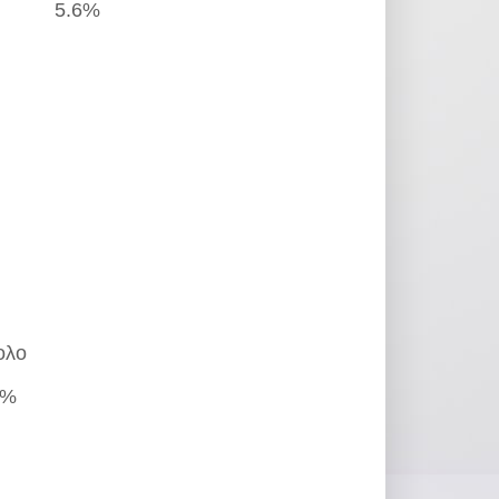
5.6%
ολο
1%