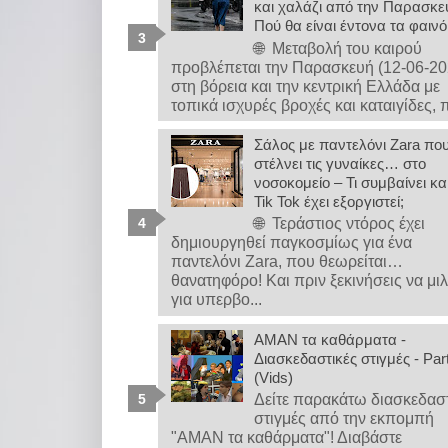
και χαλάζι από την Παρασκε
Πού θα είναι έντονα τα φαιν
🌐 Μεταβολή του καιρού
προβλέπεται την Παρασκευή (12-06-20
στη βόρεια και την κεντρική Ελλάδα με
τοπικά ισχυρές βροχές και καταιγίδες, π
Σάλος με παντελόνι Zara πο
στέλνει τις γυναίκες… στο
νοσοκομείο – Τι συμβαίνει κα
Tik Tok έχει εξοργιστεί;
🌐 Τεράστιος ντόρος έχει
δημιουργηθεί παγκοσμίως για ένα
παντελόνι Zara, που θεωρείται…
θανατηφόρο! Και πριν ξεκινήσεις να μι
για υπερβο...
ΑΜΑΝ τα καθάρματα -
Διασκεδαστικές στιγμές - Par
(Vids)
Δείτε παρακάτω διασκεδασ
στιγμές από την εκπομπή
"ΑΜΑΝ τα καθάρματα"! Διαβάστε