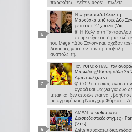
παρακάτω... Δείτε videos: Επιλέξτε: ...
Ντα γκασπαζά! Δείτε τη
Μαρούσκα από τους Δύο Ξέ
μετά από 27 χρόνια (Vid)
🌐 Η Καλλιόπη Ταχτσόγλου
συμμετείχε στη δημοφιλή σ
του Mega «Δύο Ξένοι» και, σχεδόν τρει
δεκαετίες μετά την πρώτη προβολή,
αναπολεί τη...
Τον ήθελε ο ΠΑΟ, τον αγοράζ
Μαρινάκης! Καραμπόλα Σαβ
Αμπντουλχαμίντ
🌐 Ο Ολυμπιακός είναι στη
αγορά και ψάχνει για δύο δ
μπακ και δεν αποκλείεται να... βοηθήσε
μεταγραφή και η Νότιγχαμ Φόρεστ! Δ..
ΑΜΑΝ τα καθάρματα -
Διασκεδαστικές στιγμές - Par
(Vids)
Δείτε παρακάτω διασκεδασ