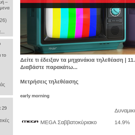
υή –
όμενα
26)
...
υ
ι το
Δείτε τι έδειξαν τα μηχανάκια τηλεθέαση | 11
Διαβάστε παρακάτω...
Μετρήσεις τηλεθέασης
λάς
early morning
t 29
Δυναμικ
τικές
MEGA Σαββατοκύριακο
14.9%