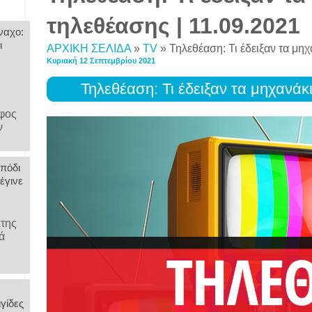
τηλεθέασης | 11.09.2021
ναχο:
ι
ΑΡΧΙΚΗ ΣΕΛΙΔΑ
»
TV
»
Τηλεθέαση: Τι έδειξαν τα μη
Κυριακή 12 Σεπτεμβρίου 2021
Τηλεθέαση: Τι έδειξαν τα μηχανάκ
άφος
ν
 πόδι
έγινε
κτης
ά
γίδες