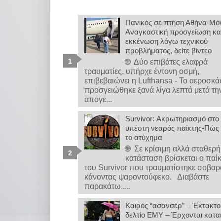
Πανικός σε πτήση Αθήνα-Μό
Αναγκαστική προσγείωση κα
εκκένωση λόγω τεχνικού
προβλήματος, δείτε βίντεο
🌐 Δύο επιβάτες ελαφρά
τραυματίες, υπήρχε έντονη οσμή,
επιβεβαιώνει η Lufthansa - Το αεροσκ
προσγειώθηκε ξανά λίγα λεπτά μετά τη
απογε...
Survivor: Ακρωτηριασμό στο
υπέστη νεαρός παίκτης-Πώς 
το ατύχημα
🌐 Σε κρίσιμη αλλά σταθερή
κατάσταση βρίσκεται ο παί
του Survivor που τραυματίστηκε σοβαρ
κάνοντας ψαροντούφεκο. Διαβάστε
παρακάτω.....
Καιρός “ασανσέρ” – Έκτακτο
δελτίο ΕΜΥ – Έρχονται καται