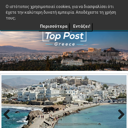
≡
TopPost.gr |
O ιστότοπος χρησιμοποιεί cookies, για να διασφαλίσει ότι
έχετε την καλύτερη δυνατή εμπειρία. Αποδέχεστε τη χρήση
τους;
Περισσότερα
Εντάξει!
Previo
Next