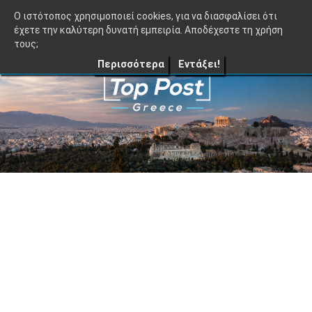
≡
TopPost.gr |
O ιστότοπος χρησιμοποιεί cookies, για να διασφαλίσει ότι
έχετε την καλύτερη δυνατή εμπειρία. Αποδέχεστε τη χρήση
τους;
Περισσότερα
Εντάξει!