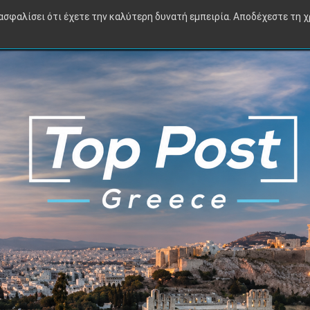
Πολιτική
Οικονομία
Διεθνή
Αθλητικά
TV
Viral
ιασφαλίσει ότι έχετε την καλύτερη δυνατή εμπειρία. Αποδέχεστε τη 