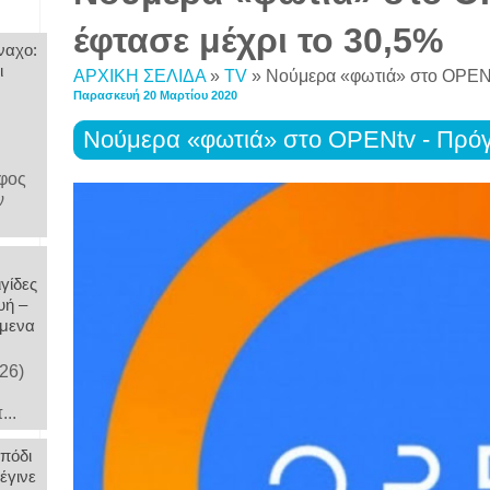
έφτασε μέχρι το 30,5%
ναχο:
ι
ΑΡΧΙΚΗ ΣΕΛΙΔΑ
»
TV
»
Νούμερα «φωτιά» στο OPENt
Παρασκευή 20 Μαρτίου 2020
Νούμερα «φωτιά» στο OPENtv - Πρόγ
άφος
ν
γίδες
υή –
όμενα
26)
...
 πόδι
έγινε