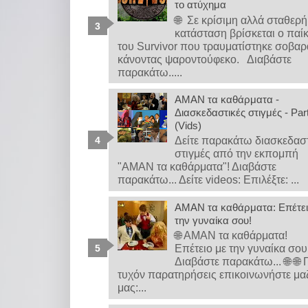
το ατύχημα
🌐 Σε κρίσιμη αλλά σταθερή
κατάσταση βρίσκεται ο παί
του Survivor που τραυματίστηκε σοβαρ
κάνοντας ψαροντούφεκο. Διαβάστε
παρακάτω.....
ΑΜΑΝ τα καθάρματα -
Διασκεδαστικές στιγμές - Par
(Vids)
Δείτε παρακάτω διασκεδασ
στιγμές από την εκπομπή
"ΑΜΑΝ τα καθάρματα"! Διαβάστε
παρακάτω... Δείτε videos: Επιλέξτε: ...
ΑΜΑΝ τα καθάρματα: Επέτει
την γυναίκα σου!
🌐 ΑΜΑΝ τα καθάρματα!
Επέτειο με την γυναίκα σο
Διαβάστε παρακάτω... 🌐 🌐 
τυχόν παρατηρήσεις επικοινωνήστε μα
μας:...