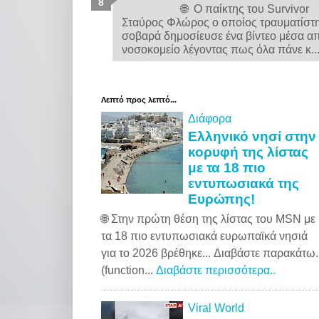
🌐 Ο παίκτης του Survivor
Σταύρος Φλώρος ο οποίος τραυματίστ
σοβαρά δημοσίευσε ένα βίντεο μέσα α
νοσοκομείο λέγοντας πως όλα πάνε κ..
Λεπτό προς λεπτό...
Διάφορα
Ελληνικό νησί στην
κορυφή της λίστας
με τα 18 πιο
εντυπωσιακά της
Ευρώπης!
🌐 Στην πρώτη θέση της λίστας του MSN με
τα 18 πιο εντυπωσιακά ευρωπαϊκά νησιά
για το 2026 βρέθηκε... Διαβάστε παρακάτω..
(function...
Διαβάστε περισσότερα..
Viral World