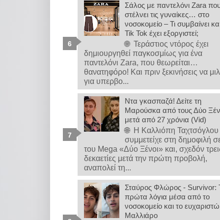
Σάλος με παντελόνι Zara πο
στέλνει τις γυναίκες… στο
νοσοκομείο – Τι συμβαίνει κα
Tik Tok έχει εξοργιστεί;
🌐 Τεράστιος ντόρος έχει
δημιουργηθεί παγκοσμίως για ένα
παντελόνι Zara, που θεωρείται…
θανατηφόρο! Και πριν ξεκινήσεις να μι
για υπερβο...
Ντα γκασπαζά! Δείτε τη
Μαρούσκα από τους Δύο Ξέ
μετά από 27 χρόνια (Vid)
🌐 Η Καλλιόπη Ταχτσόγλου
συμμετείχε στη δημοφιλή σ
του Mega «Δύο Ξένοι» και, σχεδόν τρει
δεκαετίες μετά την πρώτη προβολή,
αναπολεί τη...
Σταύρος Φλώρος - Survivor: 
πρώτα λόγια μέσα από το
νοσοκομείο και το ευχαριστώ
Μαλλιάρο