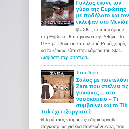
Γάλλος έκανε τον
γύρο της Ευρώπης
με ποδήλατο και το
έκλεψαν στο Μενίδι!
🌐 «Xθες το πρωί ήμουν
στη Θήβα και θα πήγαινα στην Αθήνα. Το
GPS με έβαλε σε καταυλισμό Ρομά, χωρίς
να το ξέρω», είπε στην κάμερα του Star. ...
Διαβάστε περισσότερα..
Τα σοβαρά
Σάλος με παντελόνι
Zara που στέλνει τις
γυναίκες… στο
νοσοκομείο – Τι
συμβαίνει και το Tik
Tok έχει εξοργιστεί;
🌐 Τεράστιος ντόρος έχει δημιουργηθεί
παγκοσμίως για ένα παντελόνι Zara, που