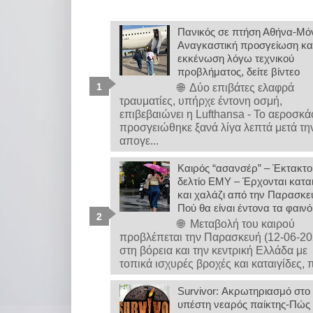
Πανικός σε πτήση Αθήνα-Μό
Αναγκαστική προσγείωση κα
εκκένωση λόγω τεχνικού
προβλήματος, δείτε βίντεο
🌐 Δύο επιβάτες ελαφρά
τραυματίες, υπήρχε έντονη οσμή,
επιβεβαιώνει η Lufthansa - Το αεροσκ
προσγειώθηκε ξανά λίγα λεπτά μετά τη
απογε...
Καιρός “ασανσέρ” – Έκτακτο
δελτίο ΕΜΥ – Έρχονται καται
και χαλάζι από την Παρασκε
Πού θα είναι έντονα τα φαιν
🌐 Μεταβολή του καιρού
προβλέπεται την Παρασκευή (12-06-20
στη βόρεια και την κεντρική Ελλάδα με
τοπικά ισχυρές βροχές και καταιγίδες, π
Survivor: Ακρωτηριασμό στο
υπέστη νεαρός παίκτης-Πώς 