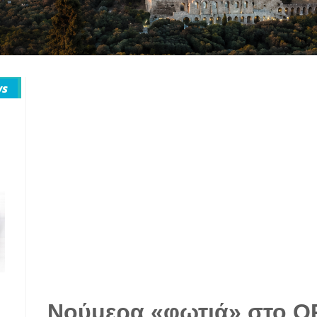
Νούμερα «φωτιά» στο O