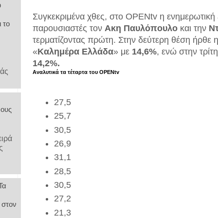
υ
Συγκεκριμένα χθες, στο OPENtv η ενημερωτική
ι το
παρουσιαστές τον
Ακη Παυλόπουλο
και την
Ν
τερματίζοντας πρώτη. Στην δεύτερη θέση ήρθε
«
Καλημέρα Ελλάδα
» με
14,6%
, ενώ στην τρί
14,2%.
λάς
Αναλυτικά τα τέταρτα του OPENtv
27,5
νους
25,7
30,5
ειρά
26,9
ς
31,1
28,5
30,5
Τα
27,2
 στον
21,3