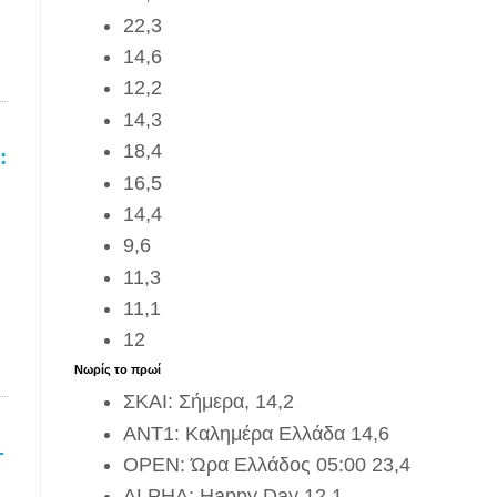
22,3
14,6
12,2
14,3
18,4
:
16,5
14,4
9,6
11,3
11,1
12
.
Νωρίς το πρωί
ΣΚΑΙ: Σήμερα, 14,2
ΑΝΤ1: Καλημέρα Ελλάδα 14,6
–
OPEN: Ώρα Ελλάδος 05:00 23,4
Υ
ALPHA: Happy Day 12,1