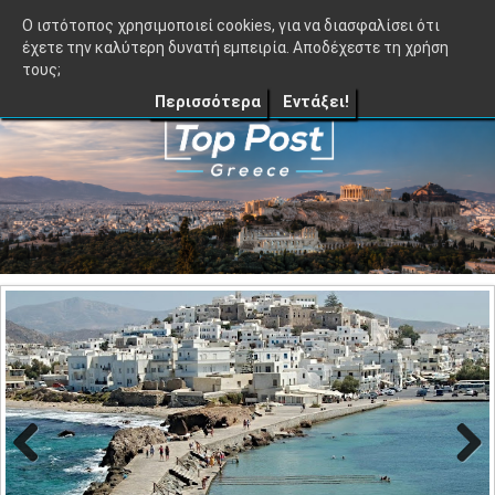
≡
TopPost.gr |
O ιστότοπος χρησιμοποιεί cookies, για να διασφαλίσει ότι
έχετε την καλύτερη δυνατή εμπειρία. Αποδέχεστε τη χρήση
τους;
Περισσότερα
Εντάξει!
Previo
Next