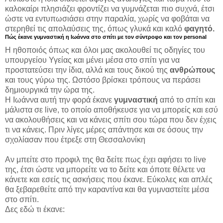
καλοκαίρι πλησιάζει φροντίζει να γυμνάζεται πιο συχνά, έτσι
ώστε να εντυπωσιάσει στην παραλία, χωρίς να φοβάται να
στερηθεί τις απολαύσεις της, όπως γλυκά και καλό
φαγητό.
Πώς έκανε γυμναστική η Ιωάννα στο σπίτι με τον σύντροφο και τον personal
Η ηθοποιός όπως και όλοι μας ακολουθεί τις οδηγίες του
υπουργείου Υγείας και μένει μέσα στο σπίτι για να
προστατεύσει την ίδια, αλλά και τους δικού της
ανθρώπους
και τους γύρω της. Ωστόσο βρίσκει τρόπους να περάσει
δημιουργικά την ώρα της.
Η Ιωάννα αυτή την φορά έκανε
γυμναστική
από το σπίτι και
μάλιστα σε live, το οποίο αποθήκευσε για να μπορείς και εσύ
να ακολουθήσεις και να κάνεις σπίτι σου τώρα που δεν έχεις
τι να κάνεις. Πριν λίγες μέρες απάντησε και σε όσους την
σχολίασαν που έτρεξε στη Θεσσαλονίκη
Αν μπείτε στο προφιλ της θα δείτε πως έχει αφήσει το live
της, έτσι ώστε να μπορείτε να το δείτε και όποτε θέλετε να
κάνετε και εσείς τις ασκήσεις που έκανε. Εύκολες και απλές
θα ξεβαρεθείτε από την καραντίνα και θα γυμναστείτε μέσα
στο σπίτι.
Δες εδώ τι έκανε: