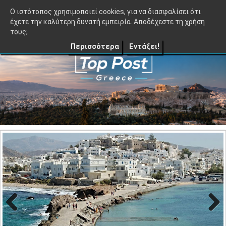
≡
TopPost.gr |
O ιστότοπος χρησιμοποιεί cookies, για να διασφαλίσει ότι
έχετε την καλύτερη δυνατή εμπειρία. Αποδέχεστε τη χρήση
τους;
Περισσότερα
Εντάξει!
Previo
Next