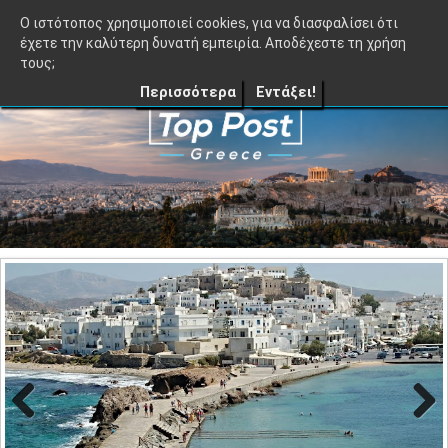
≡
TopPost.gr |
O ιστότοπος χρησιμοποιεί cookies, για να διασφαλίσει ότι
έχετε την καλύτερη δυνατή εμπειρία. Αποδέχεστε τη χρήση
τους;
Περισσότερα
Εντάξει!
Previo
Next