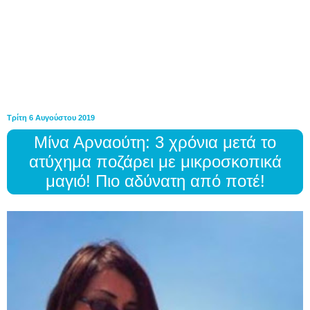
Τρίτη 6 Αυγούστου 2019
Μίνα Αρναούτη: 3 χρόνια μετά το
ατύχημα ποζάρει με μικροσκοπικά
μαγιό! Πιο αδύνατη από ποτέ!