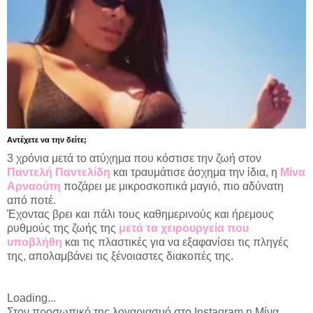
Αντέχετε να την δείτε;
3 χρόνια μετά το ατύχημα που κόστισε την ζωή στον
Παντελή Παντελίδη
και τραυμάτισε άσχημα την ίδια, η
Μίνα
Αρναούτη
ποζάρει με μικροσκοπικά μαγιό, πιο αδύνατη
από ποτέ.
Έχοντας βρει και πάλι τους καθημερινούς και ήρεμους
ρυθμούς της ζωής της
μετά τα χειρουργεία που
υποβλήθη
και τις πλαστικές για να εξαφανίσει τις πληγές
της, απολαμβάνει τις ξένοιαστες διακοπές της.
Loading...
Στον προσωπικό της λογαριασμό στο Instagram η Μίνα