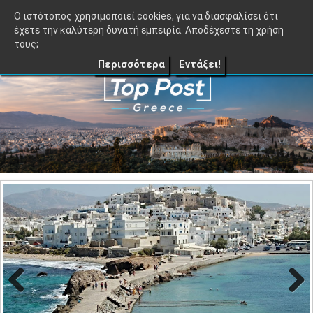
≡
TopPost.gr |
O ιστότοπος χρησιμοποιεί cookies, για να διασφαλίσει ότι
έχετε την καλύτερη δυνατή εμπειρία. Αποδέχεστε τη χρήση
τους;
Περισσότερα
Εντάξει!
Previo
Next