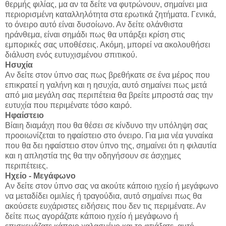
θερμής φιλίας, μα αν τα δείτε να φυτρώνουν, σημαίνει μια
περιορισμένη καταλληλότητα στα ερωτικά ζητήματα. Γενικά,
το όνειρο αυτό είναι δυσοίωνο. Αν δείτε ολάνθιστα
ηράνθεμα, είναι σημάδι πως θα υπάρξει κρίση στις
εμπορικές σας υποθέσεις. Ακόμη, μπορεί να ακολουθήσει
διάλυση ενός ευτυχισμένου σπιτικού.
Ησυχία
Αν δείτε στον ύπνο σας πως βρεθήκατε σε ένα μέρος που
επικρατεί η γαλήνη και η ησυχία, αυτό σημαίνει πως μετά
από μια μεγάλη σας περιπέτεια θα βρείτε μπροστά σας την
ευτυχία που περιμένατε τόσο καιρό.
Ηφαίστειο
Βίαιη διαμάχη που θα θέσει σε κίνδυνο την υπόληψη σας
προοιωνίζεται το ηφαίστειο στο όνειρο. Για μια νέα γυναίκα
που θα δει ηφαίστειο στον ύπνο της, σημαίνει ότι η φιλαυτία
και η απληστία της θα την οδηγήσουν σε άσχημες
περιπέτειες.
Ηχείο - Μεγάφωνο
Αν δείτε στον ύπνο σας να ακούτε κάποιο ηχείο ή μεγάφωνο
να μεταδίδει ομιλίες ή τραγούδια, αυτό σημαίνει πως θα
ακούσετε ευχάριστες ειδήσεις που δεν τις περιμένατε. Αν
δείτε πως αγοράζατε κάποιο ηχείο ή μεγάφωνο ή