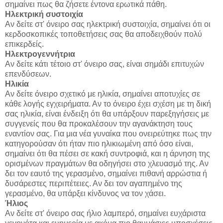
σημαίνει πως θα ζήσετε έντονα ερωτικά πάθη.
Ηλεκτρική συστοιχία
Αν δείτε στ' όνειρο σας ηλεκτρική συστοιχία, σημαίνει ότι οι
κερδοσκοπικές τοποθετήσεις σας θα αποδειχθούν πολύ
επικερδείς.
Ηλεκτρογεννήτρια
Αν δείτε κάτι τέτοιο στ' όνειρο σας, είναι σημάδι επιτυχών
επενδύσεων.
Ηλικία
Αν δείτε όνειρο σχετικό με ηλικία, σημαίνει αποτυχίες σε
κάθε λογής εγχειρήματα. Αν το όνειρο έχει σχέση με τη δική
σας ηλικία, είναι ένδειξη ότι θα υπάρξουν παρεξηγήσεις με
συγγενείς που θα προκαλέσουν την αγανάκτηση τους
εναντίον σας. Για μια νέα γυναίκα που ονειρεύτηκε πως την
κατηγορούσαν ότι ήταν πιο ηλικιωμένη από όσο είναι,
σημαίνει ότι θα πέσει σε κακή συντροφιά, και η άρνηση της
ορισμένων πραγμάτων θα οδηγήσει στο χλευασμό της. Αν
δει τον εαυτό της γερασμένο, σημαίνει πιθανή αρρώστια ή
δυσάρεστες περιπέτειες. Αν δει τον αγαπημένο της
γερασμένο, θα υπάρξει κίνδυνος να τον χάσει.
Ήλιος
Αν δείτε στ' όνειρο σας ήλιο λαμπερό, σημαίνει ευχάριστα