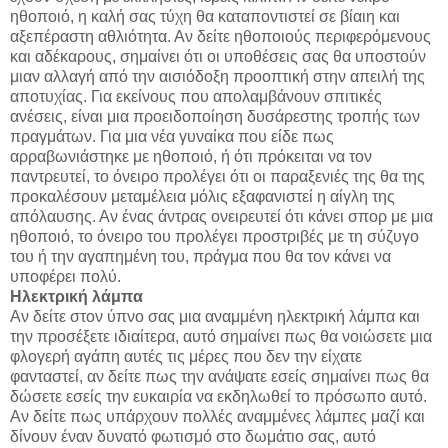
ηθοποιό, η καλή σας τύχη θα καταποντιστεί σε βίαιη και
αξεπέραστη αθλιότητα. Αν δείτε ηθοποιούς περιφερόμενους
και αδέκαρους, σημαίνει ότι οι υποθέσεις σας θα υποστούν
μιαν αλλαγή από την αισιόδοξη προοπτική στην απειλή της
αποτυχίας. Για εκείνους που απολαμβάνουν σπιτικές
ανέσεις, είναι μια προειδοποίηση δυσάρεστης τροπής των
πραγμάτων. Για μια νέα γυναίκα που είδε πως
αρραβωνιάστηκε με ηθοποιό, ή ότι πρόκειται να τον
παντρευτεί, το όνειρο προλέγει ότι οι παραξενιές της θα της
προκαλέσουν μεταμέλεια μόλις εξαφανιστεί η αίγλη της
απόλαυσης. Αν ένας άντρας ονειρευτεί ότι κάνει σπορ με μια
ηθοποιό, το όνειρο του προλέγει προστριβές με τη σύζυγο
του ή την αγαπημένη του, πράγμα που θα τον κάνει να
υποφέρει πολύ.
Ηλεκτρική λάμπα
Αν δείτε στον ύπνο σας μια αναμμένη ηλεκτρική λάμπα και
την προσέξετε ιδιαίτερα, αυτό σημαίνει πως θα νοιώσετε μια
φλογερή αγάπη αυτές τις μέρες που δεν την είχατε
φανταστεί, αν δείτε πως την ανάψατε εσείς σημαίνει πως θα
δώσετε εσείς την ευκαιρία να εκδηλωθεί το πρόσωπο αυτό.
Αν δείτε πως υπάρχουν πολλές αναμμένες λάμπες μαζί και
δίνουν έναν δυνατό φωτισμό στο δωμάτιο σας, αυτό