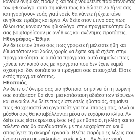
κάνουν ανήθικες πράξεις και τους νουθετείτε παριστάνοντας
τον ηθικολόγο, αυτό σημαίνει πως θα δώσετε λαβή να σας
κατηγορήσουν εσάς γιατί εσείς θα κάνετε ή έχετε κάνει
ανήθικες πράξεις και έργα. Αν δείτε στον ύπνο σας πως
άλλοι σας κάνουν τον ηθικολόγο, στην πραγματικότητα θα
σας βομβαρδίσουν με ανήθικες και ανέντιμες προτάσεις.
Ηθογράφος - Έθιμα
Αν δείτε στον ύπνο σας πως γράφετε ή μελετάτε ήθη και
έθιμα τόπων και λαών, χωρίς να έχετε καμιά σχέση στην
πραγματικότητα με αυτά τα πράγματα, αυτό σημαίνει πως
χάνετε τον καιρό σας με πράγματα που δεν έχετε καμιά
σχέση και δεν κοιτάτε το τι πράγματι σας απασχολεί. Είστε
εκτός πραγματικότητας.
Ηθοποιός
Αν δείτε στ' όνειρο σας μια ηθοποιό, σημαίνει ότι η τωρινή
σας κατάσταση θα είναι μια κατάσταση αδιάκοπων τέρψεων
και ευνοιών. Αν δείτε πως είστε εσείς ηθοποιός, σημαίνει
πως θα χρειαστεί να εργαστείτε για την ύπαρξη σας, αλλά οι
μόχθοι σας θα καταβάλλονται μέσα σε ευχάριστο κλίμα. Αν
δείτε πως είστε ερωτευμένος (-η) με ηθοποιό, η κλίση και το
ταλέντο σας θα συνδυαστούν με την ευχαρίστηση και θ'
αποφύγετε τη σκληρή εργασία. Βλέπε παρόμοιες λέξεις που
έχουν σχέση με εκκλησίες, ιερείς κ.λ.π.. Αν δείτε νεκρό