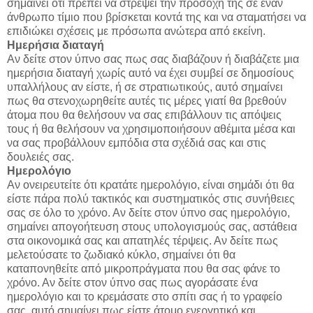
σημαίνει ότι πρέπει να στρέψει την προσοχή της σε έναν
άνθρωπο τίμιο που βρίσκεται κοντά της και να σταματήσει να
επιδιώκει σχέσεις με πρόσωπα ανώτερα από εκείνη.
Ημερήσια διαταγή
Αν δείτε στον ύπνο σας πως σας διαβάζουν ή διαβάζετε μια
ημερήσια διαταγή χωρίς αυτό να έχει συμβεί σε δημοσίους
υπαλλήλους αν είστε, ή σε στρατιωτικούς, αυτό σημαίνει
πως θα στενοχωρηθείτε αυτές τις μέρες γιατί θα βρεθούν
άτομα που θα θελήσουν να σας επιβάλλουν τις απόψεις
τους ή θα θελήσουν να χρησιμοποιήσουν αθέμιτα μέσα και
να σας προβάλλουν εμπόδια στα σχέδιά σας και στις
δουλειές σας.
Ημερολόγιο
Αν ονειρευτείτε ότι κρατάτε ημερολόγιο, είναι σημάδι ότι θα
είστε πάρα πολύ τακτικός και συστηματικός στις συνήθειες
σας σε όλο το χρόνο. Αν δείτε στον ύπνο σας ημερολόγιο,
σημαίνει απογοήτευση στους υπολογισμούς σας, αστάθεια
στα οικονομικά σας και απατηλές τέρψεις. Αν δείτε πως
μελετούσατε το ζωδιακό κύκλο, σημαίνει ότι θα
καταπονηθείτε από μικροπράγματα που θα σας φάνε το
χρόνο. Αν δείτε στον ύπνο σας πως αγοράσατε ένα
ημερολόγιο και το κρεμάσατε στο σπίτι σας ή το γραφείο
σας, αυτό σημαίνει πως είστε άτομο ενεργητικό και