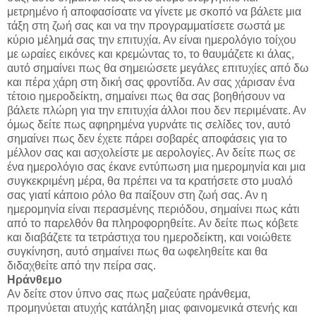
μετρημένο ή αποφασίσατε να γίνετε με σκοπό να βάλετε μια
τάξη στη ζωή σας και να την προγραμματίσετε σωστά με
κύριο μέλημά σας την επιτυχία. Αν είναι ημερολόγιο τοίχου
με ωραίες εικόνες και κρεμώντας το, το θαυμάζετε κι άλας,
αυτό σημαίνει πως θα σημειώσετε μεγάλες επιτυχίες από δω
και πέρα χάρη στη δική σας φροντίδα. Αν σας χάρισαν ένα
τέτοιο ημεροδείκτη, σημαίνει πως θα σας βοηθήσουν να
βάλετε πλώρη για την επιτυχία άλλοι που δεν περιμένατε. Αν
όμως δείτε πως αφηρημένα γυρνάτε τις σελίδες τον, αυτό
σημαίνει πως δεν έχετε πάρει σοβαρές αποφάσεις για το
μέλλον σας και ασχολείστε με αερολογίες. Αν δείτε πως σε
ένα ημερολόγιο σας έκανε εντύπωση μια ημερομηνία και μια
συγκεκριμένη μέρα, θα πρέπει να τα κρατήσετε στο μυαλό
σας γιατί κάποιο ρόλο θα παίξουν στη ζωή σας. Αν η
ημερομηνία είναι περασμένης περιόδου, σημαίνει πως κάτι
από το παρελθόν θα πληροφορηθείτε. Αν δείτε πως κόβετε
και διαβάζετε τα τετράστιχα του ημεροδείκτη, και νοιώθετε
συγκίνηση, αυτό σημαίνει πως θα ωφεληθείτε και θα
διδαχθείτε από την πείρα σας.
Ηράνθεμο
Αν δείτε στον ύπνο σας πως μαζεύατε ηράνθεμα,
προμηνύεται ατυχής κατάληξη μιας φαινομενικά στενής και