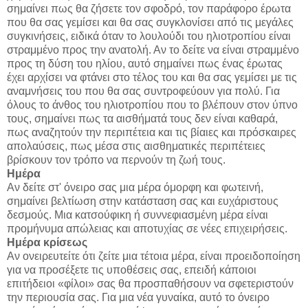
σημαίνει πως θα ζήσετε τον σφοδρό, τον παράφορο έρωτα
που θα σας γεμίσει και θα σας συγκλονίσει από τις μεγάλες
συγκινήσεις, ειδικά όταν το λουλούδι του ηλιοτροπίου είναι
στραμμένο προς την ανατολή. Αν το δείτε να είναι στραμμένο
προς τη δύση του ηλίου, αυτό σημαίνει πως ένας έρωτας
έχει αρχίσει να φτάνει στο τέλος του και θα σας γεμίσει με τις
αναμνήσεις του που θα σας συντροφεύουν για πολύ. Για
όλους το άνθος του ηλιοτροπίου που το βλέπουν στον ύπνο
τους, σημαίνει πως τα αισθήματά τους δεν είναι καθαρά,
πως αναζητούν την περιπέτεια και τις βίαιες και πρόσκαιρες
απολαύσεις, πως μέσα στις αισθηματικές περιπέτειες
βρίσκουν τον τρόπο να περνούν τη ζωή τους.
Ημέρα
Αν δείτε στ' όνειρο σας μια μέρα όμορφη και φωτεινή,
σημαίνει βελτίωση στην κατάσταση σας και ευχάριστους
δεσμούς. Μια κατσούφικη ή συννεφιασμένη μέρα είναι
προμήνυμα απώλειας και αποτυχίας σε νέες επιχειρήσεις.
Ημέρα κρίσεως
Αν ονειρευτείτε ότι ζείτε μια τέτοια μέρα, είναι προειδοποίηση
για να προσέξετε τις υποθέσεις σας, επειδή κάποιοι
επιτήδειοι «φίλοι» σας θα προσπαθήσουν να σφετεριστούν
την περιουσία σας. Για μια νέα γυναίκα, αυτό το όνειρο