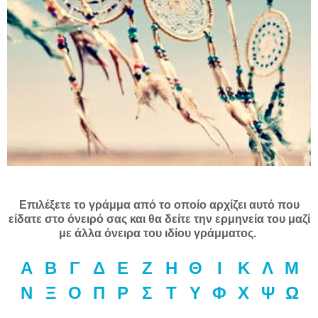
Επιλέξετε το γράμμα από το οποίο αρχίζει αυτό που
είδατε στο όνειρό σας και θα δείτε την ερμηνεία του μαζί
με άλλα όνειρα του ιδίου γράμματος.
Α
Β
Γ
Δ
Ε
Ζ
Η
Θ
Ι
Κ
Λ
Μ
Ν
Ξ
Ο
Π
Ρ
Σ
Τ
Υ
Φ
Χ
Ψ
Ω