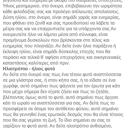
γεγονότα και ευημερία με ακόμα πιο θαυμάσιες υποσχέσεις.
Ήλιος μεσημεριού, στο όνειρο, επιβεβαιώνει την ωριμότητα
κάθε φιλοδοξίας σας και προλέγει ατέλειωτες απολαύσεις.
Δύση ηλίου, στο όνειρο, είναι σημάδι χαράς και ευημερίας,
που φθάνει στο ζενίθ και σας προειδοποιεί να λάβετε τα
μέτρα σας και να επαγρυπνείτε για τα υπάρχοντα σας Αν
ονειρευτείτε ήλιο να λάμπει μέσα από σύννεφα, είναι
προμήνυμα δυσκολιών που βρίσκονται στο τέλος και
ευημερίας που πλησιάζει. Αν δείτε έναν ήλιο παράξενο ή
έκλειψη ηλίου, είναι σημάδι δύσκολης εποχής που θα
περάσει και τελικά θ' αφήσει επιχειρήσεις και οικογενειακές
καταστάσεις καλύτερες από πριν.
Ηλιοτρόπιο - ήλιος φυτό
Αν δείτε στο όνειρό σας πως ένα τέτοιο φυτό αναπτύσσεται
σε μια γλάστρα σας, ή στον κήπο σας, ή το είδατε σε ένα
χωράφι, αυτό σημαίνει πως ψάχνετε για τον έρωτα για κάτι
που μέχρι σήμερα δεν είχατε ζήσει και πως το ζητάτε,
βλέποντας όμως αυτό το φυτό, αυτό σημαίνει πως άρχισε
κάτι το ωραίο να αναπτύσσεται για σας. Αν δείτε πως το
προσφέρετε σε άτομο του αντίθετου φύλου, αυτό σημαίνει
πως θα γεννηθεί ένας ερωτικός δεσμός που θα είναι τέτοιος
που θα σας γεμίσει τη ζωή. Το ίδιο σημαίνει αν σας το
χαρίζουν το φυτό αυτό. Αν δείτε ηλιοτρόπιο ανθισμένο,