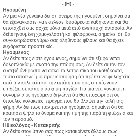
- (Η) -
Ηγουμένη
Αν μια νέα γυναίκα δει στ' όνειρο της ηγουμένη, σημαίνει ότι
θα εξαναγκαστεί να εκτελέσει δυσάρεστα καθήκοντα και θα
υποταχθεί στις αρχές μόνο μετά από ανεπιτυχή ανταρσία. Αν
δείτε ηγουμένη χαμογελαστή και φιλόφρονα, σημαίνει ότι θα
συγκεντρώσετε γύρω σας αληθινούς φίλους και θα έχετε
ευχάριστες προοπτικές.
Ηγούμενος
Αν δείτε πως είστε ηγούμενος, σημαίνει ότι εξυφαίνεται
δολοπλοκία με σκοπό την πτώση σας. Αν δείτε αυτόν τον
ευσεβή άνθρωπο να ασκεί τα λατρευτικά του καθήκοντα,
τούτο αποτελεί μια προειδοποίηση ότι πρέπει να φυλαχτείτε
από την κολακεία και την απάτη που σας σπρώχνουν
επιδέξια σε κάποια άσχημη παγίδα. Για μια νέα γυναίκα, η
συνομιλία με ηγούμενο δηλώνει ότι θα υποχωρήσει σε
ύπουλες κολακείες, πράγμα που θα βλάψει την καλή της
φήμη. Αν δει πως παντρεύεται ηγούμενο, σημαίνει ότι θα
κρατήσει ψηλά το όνομα και την τιμή της παρά τη φτώχεια και
τον πειρασμό.
Ηθικολόγος - Κατακριτής
Αν δείτε στον ύπνο σας πως κατακρίνετε άλλους πως