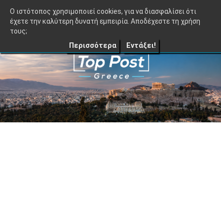
≡
TopPost.gr |
O ιστότοπος χρησιμοποιεί cookies, για να διασφαλίσει ότι
έχετε την καλύτερη δυνατή εμπειρία. Αποδέχεστε τη χρήση
τους;
Περισσότερα
Εντάξει!