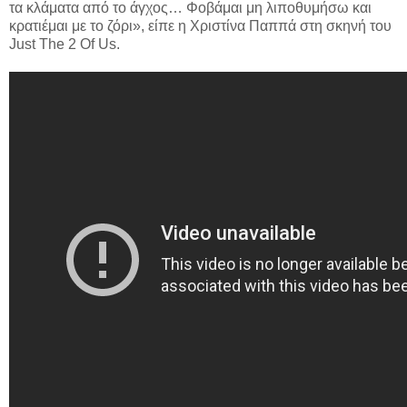
τα κλάματα από το άγχος… Φοβάμαι μη λιποθυμήσω και
κρατιέμαι με το ζόρι», είπε η Χριστίνα Παππά στη σκηνή του
Just The 2 Of Us.