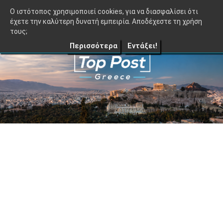
≡
TopPost.gr |
O ιστότοπος χρησιμοποιεί cookies, για να διασφαλίσει ότι
έχετε την καλύτερη δυνατή εμπειρία. Αποδέχεστε τη χρήση
τους;
Περισσότερα
Εντάξει!