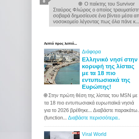
🌐 Ο παίκτης του Survivor
Σταύρος Φλώρος ο οποίος τραυματίστ
σοβαρά δημοσίευσε ένα βίντεο μέσα α
νοσοκομείο λέγοντας πως όλα πάνε κ..
Λεπτό προς λεπτό...
Διάφορα
Ελληνικό νησί στην
κορυφή της λίστας
με τα 18 πιο
εντυπωσιακά της
Ευρώπης!
🌐 Στην πρώτη θέση της λίστας του MSN με
τα 18 πιο εντυπωσιακά ευρωπαϊκά νησιά
για το 2026 βρέθηκε... Διαβάστε παρακάτω..
(function...
Διαβάστε περισσότερα..
Viral World