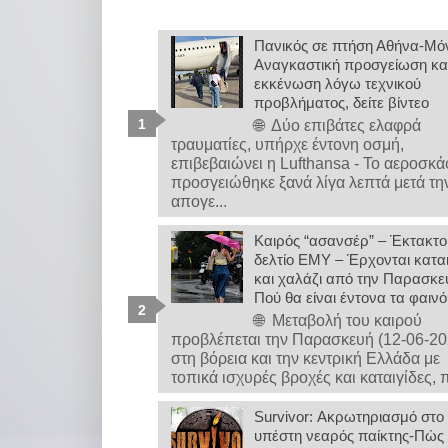
Πανικός σε πτήση Αθήνα-Μό
Αναγκαστική προσγείωση κα
εκκένωση λόγω τεχνικού
προβλήματος, δείτε βίντεο
🌐 Δύο επιβάτες ελαφρά
τραυματίες, υπήρχε έντονη οσμή,
επιβεβαιώνει η Lufthansa - Το αεροσκ
προσγειώθηκε ξανά λίγα λεπτά μετά τη
απογε...
Καιρός “ασανσέρ” – Έκτακτο
δελτίο ΕΜΥ – Έρχονται καται
και χαλάζι από την Παρασκε
Πού θα είναι έντονα τα φαιν
🌐 Μεταβολή του καιρού
προβλέπεται την Παρασκευή (12-06-20
στη βόρεια και την κεντρική Ελλάδα με
τοπικά ισχυρές βροχές και καταιγίδες, π
Survivor: Ακρωτηριασμό στο
υπέστη νεαρός παίκτης-Πώς 