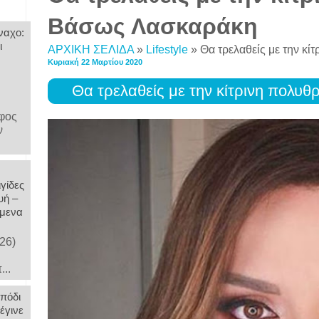
Βάσως Λασκαράκη
ναχο:
ι
ΑΡΧΙΚΗ ΣΕΛΙΔΑ
»
Lifestyle
»
Θα τρελαθείς με την κ
Κυριακή 22 Μαρτίου 2020
Θα τρελαθείς με την κίτρινη πολ
άφος
ν
γίδες
υή –
όμενα
26)
...
 πόδι
έγινε