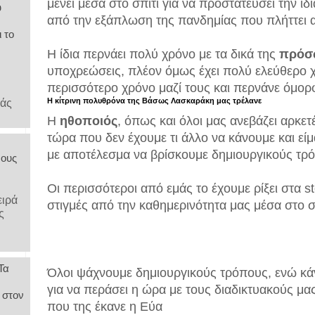
μένει μέσα στο σπίτι για να προστατεύσει την ίδ
υ
από την εξάπλωση της πανδημίας που πλήττει α
ι το
Η ίδια περνάει πολύ χρόνο με τα δικά της
πρόσ
υποχρεώσεις, πλέον όμως έχει πολύ ελεύθερο χ
περισσότερο χρόνο μαζί τους και περνάνε όμορφ
Η κίτρινη πολυθρόνα της Βάσως Λασκαράκη μας τρέλανε
λάς
Η
ηθοποιός
, όπως και όλοι μας ανεβάζει αρκετ
τώρα που δεν έχουμε τι άλλο να κάνουμε και εί
με αποτέλεσμα να βρίσκουμε δημιουργικούς τρ
νους
Οι περισσότεροι από εμάς το έχουμε ρίξει στα s
ειρά
στιγμές από την καθημερινότητα μας μέσα στο σ
ς
Τα
Όλοι ψάχνουμε δημιουργικούς τρόπους, ενώ κά
για να περάσει η ώρα με τους διαδικτυακούς μας 
 στον
που της έκανε η Εύα