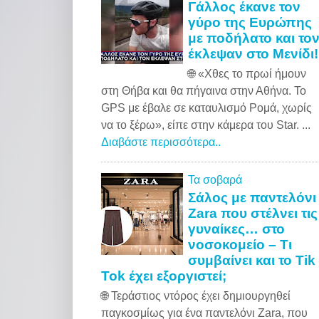
Γάλλος έκανε τον
γύρο της Ευρώπης
με ποδήλατο και το
έκλεψαν στο Μενίδι!
🌐 «Xθες το πρωί ήμουν
στη Θήβα και θα πήγαινα στην Αθήνα. Το
GPS με έβαλε σε καταυλισμό Ρομά, χωρίς
να το ξέρω», είπε στην κάμερα του Star. ...
Διαβάστε περισσότερα..
Τα σοβαρά
Σάλος με παντελόνι
Zara που στέλνει τις
γυναίκες… στο
νοσοκομείο – Τι
συμβαίνει και το Tik
Tok έχει εξοργιστεί;
🌐 Τεράστιος ντόρος έχει δημιουργηθεί
παγκοσμίως για ένα παντελόνι Zara, που