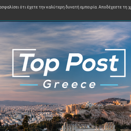
Πολιτική
Οικονομία
Διεθνή
Αθλητικά
TV
Viral
ιασφαλίσει ότι έχετε την καλύτερη δυνατή εμπειρία. Αποδέχεστε τη 