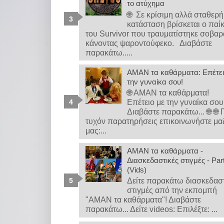
το ατύχημα
🌐 Σε κρίσιμη αλλά σταθερή
κατάσταση βρίσκεται ο παί
του Survivor που τραυματίστηκε σοβαρ
κάνοντας ψαροντούφεκο. Διαβάστε
παρακάτω.....
ΑΜΑΝ τα καθάρματα: Επέτει
την γυναίκα σου!
🌐 ΑΜΑΝ τα καθάρματα!
Επέτειο με την γυναίκα σο
Διαβάστε παρακάτω... 🌐 🌐 
τυχόν παρατηρήσεις επικοινωνήστε μα
μας:...
ΑΜΑΝ τα καθάρματα -
Διασκεδαστικές στιγμές - Par
(Vids)
Δείτε παρακάτω διασκεδασ
στιγμές από την εκπομπή
"ΑΜΑΝ τα καθάρματα"! Διαβάστε
παρακάτω... Δείτε videos: Επιλέξτε: ...