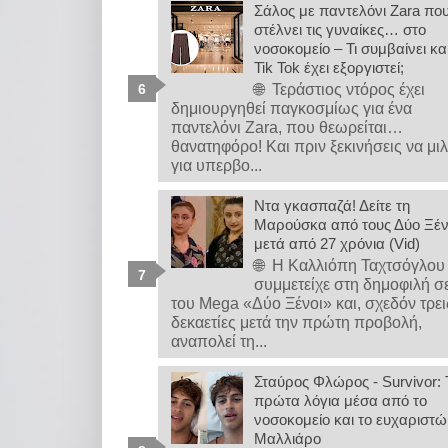
Σάλος με παντελόνι Zara πο
στέλνει τις γυναίκες… στο
νοσοκομείο – Τι συμβαίνει κα
Tik Tok έχει εξοργιστεί;
🌐 Τεράστιος ντόρος έχει
δημιουργηθεί παγκοσμίως για ένα
παντελόνι Zara, που θεωρείται…
θανατηφόρο! Και πριν ξεκινήσεις να μι
για υπερβο...
Ντα γκασπαζά! Δείτε τη
Μαρούσκα από τους Δύο Ξέ
μετά από 27 χρόνια (Vid)
🌐 Η Καλλιόπη Ταχτσόγλου
συμμετείχε στη δημοφιλή σ
του Mega «Δύο Ξένοι» και, σχεδόν τρει
δεκαετίες μετά την πρώτη προβολή,
αναπολεί τη...
Σταύρος Φλώρος - Survivor: 
πρώτα λόγια μέσα από το
νοσοκομείο και το ευχαριστώ
Μαλλιάρο