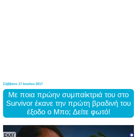
Σάββατο 17 Ιουνίου 2017
Με ποια πρώην συμπαίκτριά του στο
Survivor έκανε την πρώτη βραδινή του
έξοδο ο Μπο; Δείτε φωτό!