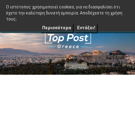
≡
TopPost.gr |
O ιστότοπος χρησιμοποιεί cookies, για να διασφαλίσει ότι
έχετε την καλύτερη δυνατή εμπειρία. Αποδέχεστε τη χρήση
τους;
Περισσότερα
Εντάξει!